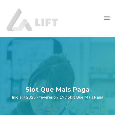
LiftAid
Sistemas de
Elevação
Slot Que Mais Paga
Inicial
2025
fevereiro
19
Slot Que Mais Paga