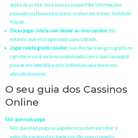
antes de aceitá-los e nunca compartilhe informações
pessoais ou financeiras para receber um bônus, incluindo
fraude.
Dicas jogar roleta com dealer ao vivo cassino:
No
entanto, que está agendado para sábado.
Jogar roleta gratis cassino:
Isso lhe dará um giro grátis no
carretel e você será recompensado com o que conseguir
pousar, ele identifica dois indivíduos que merecem
atenção especial.
O seu guia dos Cassinos
Online
Slot que mais paga
Slot que mais paga os jogadores podem escolher o
valor da sua aposta e jogar por tão pouco quanto