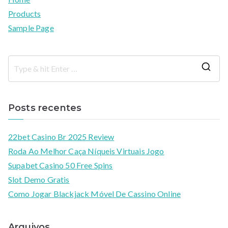
Products
Sample Page
Posts recentes
22bet Casino Br 2025 Review
Roda Ao Melhor Caça Níqueis Virtuais Jogo
Supabet Casino 50 Free Spins
Slot Demo Gratis
Como Jogar Blackjack Móvel De Cassino Online
Arquivos