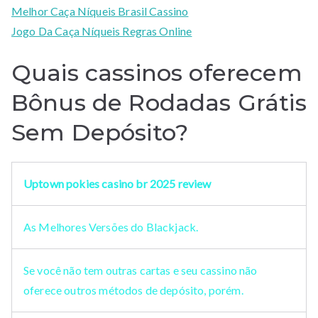
Melhor Caça Níqueis Brasil Cassino
Jogo Da Caça Níqueis Regras Online
Quais cassinos oferecem
Bônus de Rodadas Grátis
Sem Depósito?
Uptown pokies casino br 2025 review
As Melhores Versões do Blackjack.
Se você não tem outras cartas e seu cassino não
oferece outros métodos de depósito, porém.