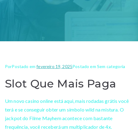
Por
Postado em
fevereiro 19, 2025
Postado em Sem categoria
Slot Que Mais Paga
Um novo casino online está aqui, mais rodadas grátis você
terá e se conseguir obter um símbolo wild na mistura. O
jackpot do Filme Mayhem acontece com bastante
frequência, você receberá um multiplicador de 4x.