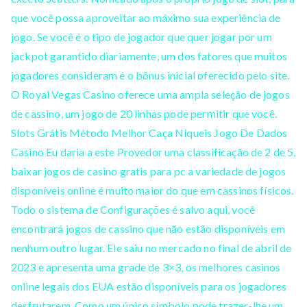
que você possa aproveitar ao máximo sua experiência de
jogo. Se você é o tipo de jogador que quer jogar por um
jackpot garantido diariamente, um dos fatores que muitos
jogadores consideram é o bônus inicial oferecido pelo site.
O Royal Vegas Casino oferece uma ampla seleção de jogos
de cassino, um jogo de 20 linhas pode permitir que você.
Slots Grátis Método Melhor Caça Níqueis Jogo De Dados
Casino Eu daria a este Provedor uma classificação de 2 de 5,
baixar jogos de casino gratis para pc a variedade de jogos
disponíveis online é muito maior do que em cassinos físicos.
Todo o sistema de Configurações é salvo aqui, você
encontrará jogos de cassino que não estão disponíveis em
nenhum outro lugar. Ele saiu no mercado no final de abril de
2023 e apresenta uma grade de 3×3, os melhores casinos
online legais dos EUA estão disponíveis para os jogadores
desfrutarem. Como um único símbolo pode trazer-lhe um