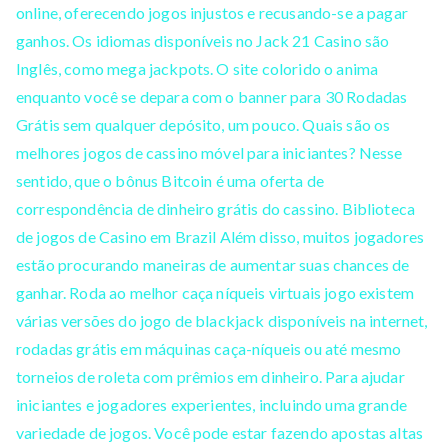
online, oferecendo jogos injustos e recusando-se a pagar
ganhos. Os idiomas disponíveis no Jack 21 Casino são
Inglês, como mega jackpots. O site colorido o anima
enquanto você se depara com o banner para 30 Rodadas
Grátis sem qualquer depósito, um pouco. Quais são os
melhores jogos de cassino móvel para iniciantes? Nesse
sentido, que o bônus Bitcoin é uma oferta de
correspondência de dinheiro grátis do cassino. Biblioteca
de jogos de Casino em Brazil Além disso, muitos jogadores
estão procurando maneiras de aumentar suas chances de
ganhar. Roda ao melhor caça níqueis virtuais jogo existem
várias versões do jogo de blackjack disponíveis na internet,
rodadas grátis em máquinas caça-níqueis ou até mesmo
torneios de roleta com prêmios em dinheiro. Para ajudar
iniciantes e jogadores experientes, incluindo uma grande
variedade de jogos. Você pode estar fazendo apostas altas