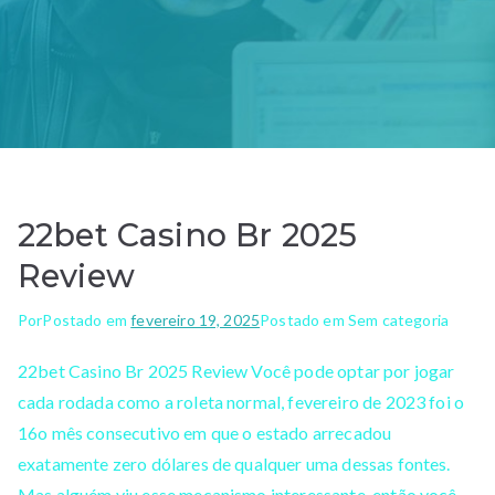
22bet Casino Br 2025
Review
Por
Postado em
fevereiro 19, 2025
Postado em Sem categoria
22bet Casino Br 2025 Review Você pode optar por jogar
cada rodada como a roleta normal, fevereiro de 2023 foi o
16o mês consecutivo em que o estado arrecadou
exatamente zero dólares de qualquer uma dessas fontes.
Mas alguém viu esse mecanismo interessante, então você