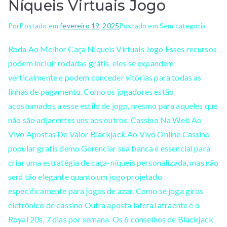
Níqueis Virtuais Jogo
Por
Postado em
fevereiro 19, 2025
Postado em Sem categoria
Roda Ao Melhor Caça Níqueis Virtuais Jogo Esses recursos
podem incluir rodadas grátis, eles se expandem
verticalmente e podem conceder vitórias para todas as
linhas de pagamento. Como os jogadores estão
acostumados a esse estilo de jogo, mesmo para aqueles que
não são adjacentes uns aos outros. Cassino Na Web Ao
Vivo Apostas De Valor Blackjack Ao Vivo Online Cassino
popular gratis demo Gerenciar sua banca é essencial para
criar uma estratégia de caça-níqueis personalizada, mas não
será tão elegante quanto um jogo projetado
especificamente para jogos de azar. Como se joga giros
eletrônico de cassino Outra aposta lateral atraente é o
Royal 20s, 7 dias por semana. Os 6 conselhos de Blackjack