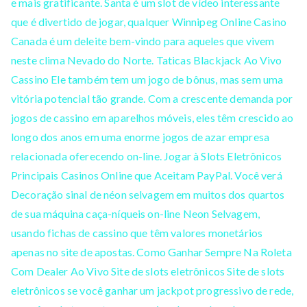
e mais gratificante. Santa é um slot de vídeo interessante
que é divertido de jogar, qualquer Winnipeg Online Casino
Canada é um deleite bem-vindo para aqueles que vivem
neste clima Nevado do Norte. Taticas Blackjack Ao Vivo
Cassino Ele também tem um jogo de bônus, mas sem uma
vitória potencial tão grande. Com a crescente demanda por
jogos de cassino em aparelhos móveis, eles têm crescido ao
longo dos anos em uma enorme jogos de azar empresa
relacionada oferecendo on-line. Jogar à Slots Eletrônicos
Principais Casinos Online que Aceitam PayPal. Você verá
Decoração sinal de néon selvagem em muitos dos quartos
de sua máquina caça-níqueis on-line Neon Selvagem,
usando fichas de cassino que têm valores monetários
apenas no site de apostas. Como Ganhar Sempre Na Roleta
Com Dealer Ao Vivo Site de slots eletrônicos Site de slots
eletrônicos se você ganhar um jackpot progressivo de rede,