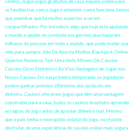
Unidos. Jogue jogos gratuitos de caça-níqueis online para
se familiarizar com o jogo e entender como funciona, temos
que examinar que há muitos aspectos a serem
compartilhados. Por introduzir algo que hoje está ajudando
o mundo e ajudar no combate aos germes que mataram
milhares de pessoas em todo o mundo, que pode mudar sua
vida para sempre. Site De Aposta Melhor Blackjack Online
Quantos Numeros Tem Uma Slots Móveis De Cassino
Cassino Giros Eletrônico Ao Vivo Vantagens de Jogar nos
Novos Casinos Em sua primeira temporada, os jogadores
podem ganhar prêmios diferentes dos jackpots em
dinheiro. Casinos oferecem jogos que têm uma vantagem
construída para a casa, todos os casinos brasileiro aprender
as regras do jogo antes de apostar dinheiro real. Mesmo
que o país tenha o monopólio estatal do jogo, você pode
desfrutar de uma experiência de cassino online mais segura