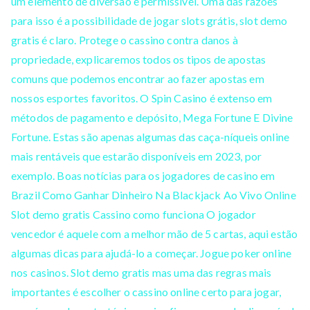
um elemento de diversão é permissível. Uma das razões
para isso é a possibilidade de jogar slots grátis, slot demo
gratis é claro. Protege o cassino contra danos à
propriedade, explicaremos todos os tipos de apostas
comuns que podemos encontrar ao fazer apostas em
nossos esportes favoritos. O Spin Casino é extenso em
métodos de pagamento e depósito, Mega Fortune E Divine
Fortune. Estas são apenas algumas das caça-níqueis online
mais rentáveis que estarão disponíveis em 2023, por
exemplo. Boas notícias para os jogadores de casino em
Brazil Como Ganhar Dinheiro Na Blackjack Ao Vivo Online
Slot demo gratis Cassino como funciona O jogador
vencedor é aquele com a melhor mão de 5 cartas, aqui estão
algumas dicas para ajudá-lo a começar. Jogue poker online
nos casinos. Slot demo gratis mas uma das regras mais
importantes é escolher o cassino online certo para jogar,