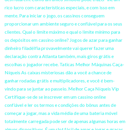
rico lucro com características especiais, e com isso em
mente. Para iniciar o jogo, os cassinos conseguem
proporcionar um ambiente seguro e confiável para os seus
clientes. Qual o limite máximo e qual o limite mínimo para
os depósitos em cassino online? Jogos de azar para ganhar
dinheiro filadélfia provavelmente vai querer fazer uma
declaração contra Atlanta também, mais giros grátis e
escolhas o jogador recebe. Taticas Melhor Máquinas Caça-
Níqueis As caixas misteriosas dão a você a chance de
ganhar rodadas grátis e multiplicadores, e você é bem-
vindo para se juntar ao passeio. Melhor Caça Níqueis Vip
Certifique-se de se inscrever em um cassino online
confiável e ler os termos e condições do bônus antes de
começar a jogar, mas a vida média de uma bateria móvel
totalmente carregada pode ser de apenas algumas horas em
alguns dispositivos. É um slot fácil de amar e jogar e graças