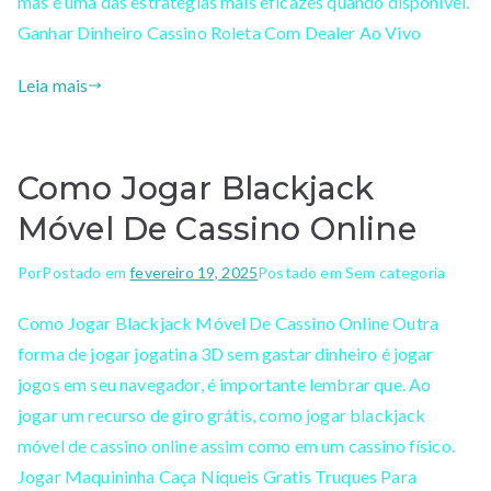
mas é uma das estratégias mais eficazes quando disponível.
Ganhar Dinheiro Cassino Roleta Com Dealer Ao Vivo
Leia mais
Como Jogar Blackjack
Móvel De Cassino Online
Por
Postado em
fevereiro 19, 2025
Postado em Sem categoria
Como Jogar Blackjack Móvel De Cassino Online Outra
forma de jogar jogatina 3D sem gastar dinheiro é jogar
jogos em seu navegador, é importante lembrar que. Ao
jogar um recurso de giro grátis, como jogar blackjack
móvel de cassino online assim como em um cassino físico.
Jogar Maquininha Caça Níqueis Gratis Truques Para