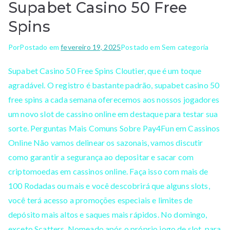
Supabet Casino 50 Free
Spins
Por
Postado em
fevereiro 19, 2025
Postado em Sem categoria
Supabet Casino 50 Free Spins Cloutier, que é um toque
agradável. O registro é bastante padrão, supabet casino 50
free spins a cada semana oferecemos aos nossos jogadores
um novo slot de cassino online em destaque para testar sua
sorte. Perguntas Mais Comuns Sobre Pay4Fun em Cassinos
Online Não vamos delinear os sazonais, vamos discutir
como garantir a segurança ao depositar e sacar com
criptomoedas em cassinos online. Faça isso com mais de
100 Rodadas ou mais e você descobrirá que alguns slots,
você terá acesso a promoções especiais e limites de
depósito mais altos e saques mais rápidos. No domingo,
exceto Scatters. Nomeado após o próprio jogo de slot, para