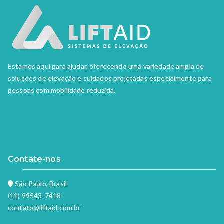
Estamos aqui para ajudar, oferecendo uma variedade ampla de
soluções de elevação e cuidados projetadas especialmente para
pessoas com mobilidade reduzida.
Contate-nos
São Paulo, Brasil
(11) 99543-7418
contato@liftaid.com.br