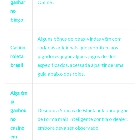
ganhar
Online .
no
bingo
Alguns bônus de boas-vindas vêm com
Casino
rodadas adicionais que permitem aos
roleta
jogadores jogar alguns jogos de slot
brasil
especificados, acessada a partir de uma
guia abaixo dos rolos.
Alguém
já
ganhou
Descubra 5 dicas de Blackjack para jogar
no
de forma mais inteligente contra o dealer,
casino
embora deva ser observado.
em