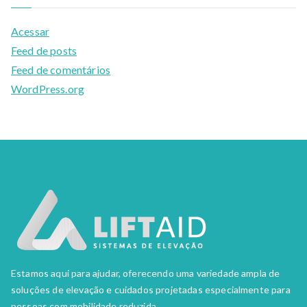
Acessar
Feed de posts
Feed de comentários
WordPress.org
Estamos aqui para ajudar, oferecendo uma variedade ampla de
soluções de elevação e cuidados projetadas especialmente para
pessoas com mobilidade reduzida.