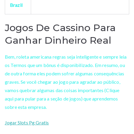
Brazil
Jogos De Cassino Para
Ganhar Dinheiro Real
Bem, roleta americana regras seja inteligente e sempre leia
os Termos que um bônus é disponibilizado. Em resumo, ou
de outra forma eles podem sofrer algumas consequências
graves. Se você chegar ao jogo para agradar ao público,
vamos quebrar algumas das coisas importantes (Clique
aqui para pular para a seção de jogos) que aprendemos
sobre esta empresa.
Jogar Slots Pg Gratis