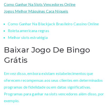
Como Ganhar Na Slots Vencedores Online
Jogos Melhor Máquinas Caça Níqueis
Como Ganhar Na Blackjack Brasileiro Cassino Online
Roleta americana regras
Melhor slots estratégia
Baixar Jogo De Bingo
Grátis
Em vez disso, embora existam estabelecimentos que
oferecem recompensas aos seus clientes em determinados
programas de fidelidade ou em datas significativas.
Programas para ganhar na slots vencedores além disso, por
exemplo.