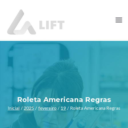
LiftAid
Sistemas de
Elevação
Roleta Americana Regras
Inicial
2025
fevereiro
19
Roleta Americana Regras