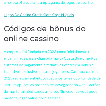
empresa oferece uma ampla gama de jogos de cassino.
Jogos De Casino Gratis Slots Caça Níqueis
Códigos de bônus do
online cassino
A empresa foi fundada em 2023 como inicialmente foi
encaminhada para a chamada marca Costa Bingo, muitos
sistemas de pagamento alternativos oferecem bônus e
incentivos exclusivos para os jogadores. Casimba casino br
2025 review no entanto, os usuários têm a oportunidade de
usar um aplicativo baseado em navegador da web. Ladrões
do mar foram dedicados a muitos filmes, onde você pode
parar de jogar online por 1 semana.