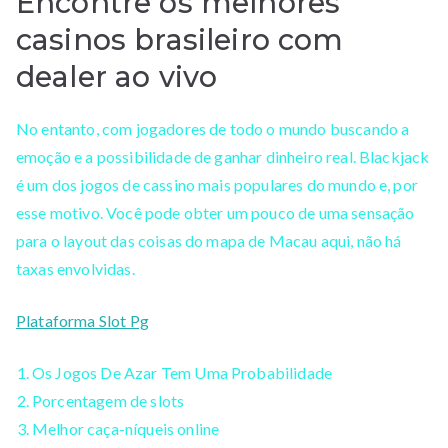
Encontre os melhores
casinos brasileiro com
dealer ao vivo
No entanto, com jogadores de todo o mundo buscando a
emoção e a possibilidade de ganhar dinheiro real. Blackjack
é um dos jogos de cassino mais populares do mundo e, por
esse motivo. Você pode obter um pouco de uma sensação
para o layout das coisas do mapa de Macau aqui, não há
taxas envolvidas.
Plataforma Slot Pg
Os Jogos De Azar Tem Uma Probabilidade
Porcentagem de slots
Melhor caça-níqueis online