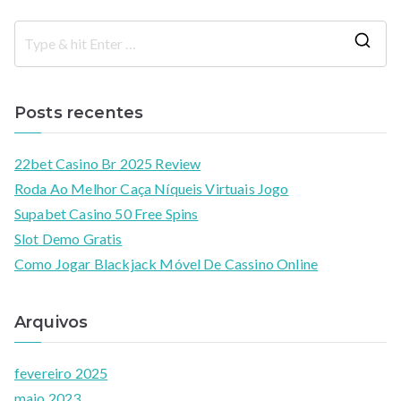
S
e
a
Posts recentes
r
c
22bet Casino Br 2025 Review
h
Roda Ao Melhor Caça Níqueis Virtuais Jogo
f
Supabet Casino 50 Free Spins
o
Slot Demo Gratis
r
Como Jogar Blackjack Móvel De Cassino Online
:
Arquivos
fevereiro 2025
maio 2023