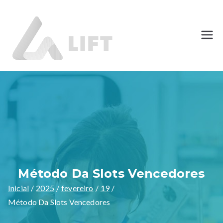
LiftAid
Sistemas de
Elevação
Método Da Slots Vencedores
Inicial
2025
fevereiro
19
Método Da Slots Vencedores