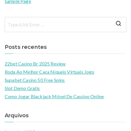
Sample Page
Posts recentes
22bet Casino Br 2025 Review
Roda Ao Melhor Caça Níqueis Virtuais Jogo
Supabet Casino 50 Free Spins
Slot Demo Gratis
Como Jogar Blackjack Móvel De Cassino Online
Arquivos