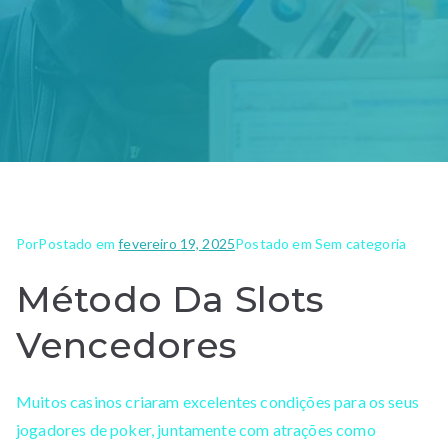
Por
Postado em
fevereiro 19, 2025
Postado em Sem categoria
Método Da Slots
Vencedores
Muitos casinos criaram excelentes condições para os seus
jogadores de poker, juntamente com atrações como