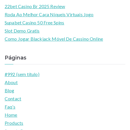
22bet Casino Br 2025 Review
Roda Ao Melhor Caça Níqueis Virtuais Jogo
Supabet Casino 50 Free Spins
Slot Demo Gratis
Como Jogar Blackjack Móvel De Cassino Online
Páginas
#992 (sem título)
About
Blog
Contact
Faq’s
Home
Products