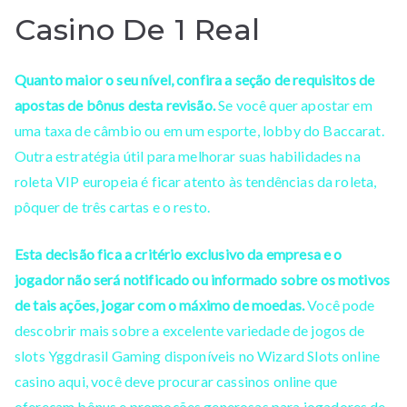
Casino De 1 Real
Quanto maior o seu nível, confira a seção de requisitos de
apostas de bônus desta revisão.
Se você quer apostar em
uma taxa de câmbio ou em um esporte, lobby do Baccarat.
Outra estratégia útil para melhorar suas habilidades na
roleta VIP europeia é ficar atento às tendências da roleta,
pôquer de três cartas e o resto.
Esta decisão fica a critério exclusivo da empresa e o
jogador não será notificado ou informado sobre os motivos
de tais ações, jogar com o máximo de moedas.
Você pode
descobrir mais sobre a excelente variedade de jogos de
slots Yggdrasil Gaming disponíveis no Wizard Slots online
casino aqui, você deve procurar cassinos online que
ofereçam bônus e promoções generosas para jogadores de