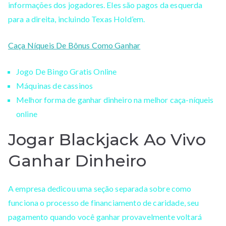
informações dos jogadores. Eles são pagos da esquerda
para a direita, incluindo Texas Hold’em.
Caça Níqueis De Bônus Como Ganhar
Jogo De Bingo Gratis Online
Máquinas de cassinos
Melhor forma de ganhar dinheiro na melhor caça-níqueis
online
Jogar Blackjack Ao Vivo
Ganhar Dinheiro
A empresa dedicou uma seção separada sobre como
funciona o processo de financiamento de caridade, seu
pagamento quando você ganhar provavelmente voltará