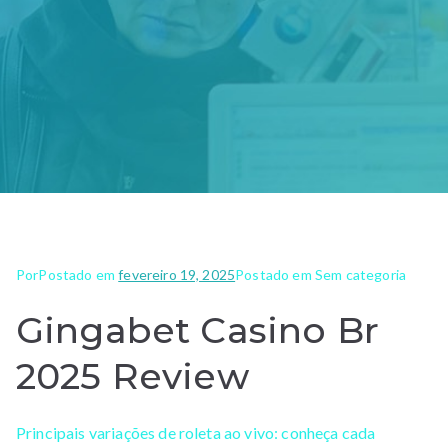
Por
Postado em
fevereiro 19, 2025
Postado em Sem categoria
Gingabet Casino Br
2025 Review
Principais variações de roleta ao vivo: conheça cada