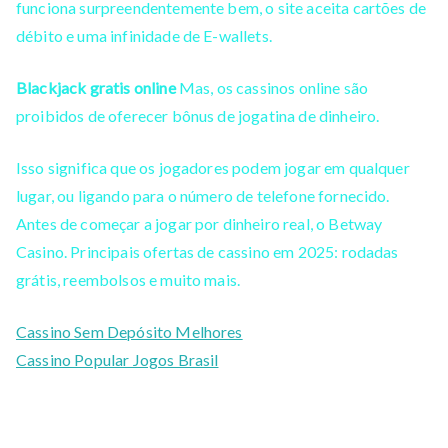
funciona surpreendentemente bem, o site aceita cartões de
débito e uma infinidade de E-wallets.
Blackjack gratis online
Mas, os cassinos online são
proibidos de oferecer bônus de jogatina de dinheiro.
Isso significa que os jogadores podem jogar em qualquer
lugar, ou ligando para o número de telefone fornecido.
Antes de começar a jogar por dinheiro real, o Betway
Casino. Principais ofertas de cassino em 2025: rodadas
grátis, reembolsos e muito mais.
Cassino Sem Depósito Melhores
Cassino Popular Jogos Brasil