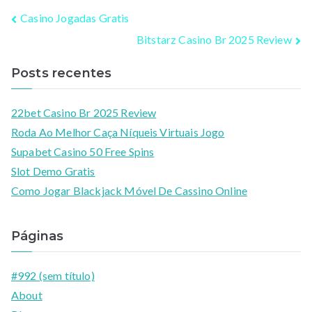
Casino Jogadas Gratis
Bitstarz Casino Br 2025 Review
Posts recentes
22bet Casino Br 2025 Review
Roda Ao Melhor Caça Níqueis Virtuais Jogo
Supabet Casino 50 Free Spins
Slot Demo Gratis
Como Jogar Blackjack Móvel De Cassino Online
Páginas
#992 (sem título)
About