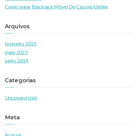
Como Jogar Blackjack Móvel De Cassino Online
Arquivos
fevereiro 2025
maio 2023
junho 2019
Categorias
Uncategorized
Meta
Acessar