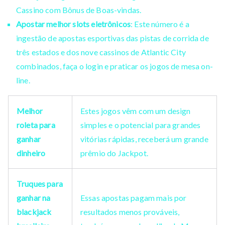
Cassino com Bônus de Boas-vindas.
Apostar melhor slots eletrônicos
: Este número é a
ingestão de apostas esportivas das pistas de corrida de
três estados e dos nove cassinos de Atlantic City
combinados, faça o login e praticar os jogos de mesa on-
line.
Melhor
Estes jogos vêm com um design
roleta para
simples e o potencial para grandes
ganhar
vitórias rápidas, receberá um grande
dinheiro
prêmio do Jackpot.
Truques para
ganhar na
Essas apostas pagam mais por
blackjack
resultados menos prováveis,