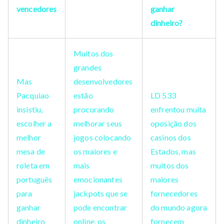
vencedores
ganhar
dinheiro?
Muitos dos
grandes
Mas
desenvolvedores
Pacquiao
estão
LD 533
insistiu,
procurando
enfrentou muita
escolher a
melhorar seus
oposição dos
melhor
jogos colocando
casinos dos
mesa de
os maiores e
Estados, mas
roleta em
mais
muitos dos
português
emocionantes
maiores
para
jackpots que se
fornecedores
ganhar
pode encontrar
do mundo agora
dinheiro
online, os
fornecem