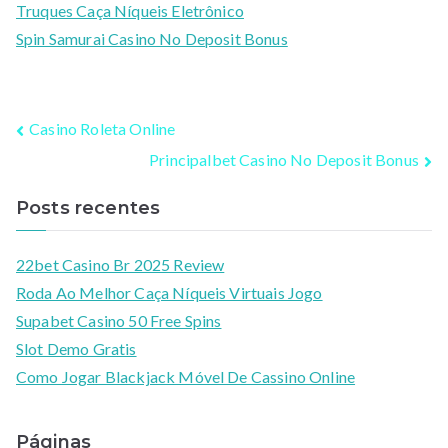
Truques Caça Níqueis Eletrônico
Spin Samurai Casino No Deposit Bonus
Casino Roleta Online
Principalbet Casino No Deposit Bonus
Posts recentes
22bet Casino Br 2025 Review
Roda Ao Melhor Caça Níqueis Virtuais Jogo
Supabet Casino 50 Free Spins
Slot Demo Gratis
Como Jogar Blackjack Móvel De Cassino Online
Páginas