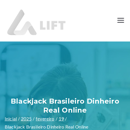
LiftAid
Sistemas de
Elevação
Blackjack Brasileiro Dinheiro
Real Online
Inicial
2025
fevereiro
19
Blackjack Brasileiro Dinheiro Real Online