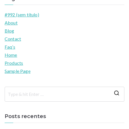
#992 (sem título)
About
Blog
Contact
Faq’s
Home
Products
Sample Page
Posts recentes