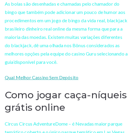
As bolas são desenhadas e chamadas pelo chamador do
bingo que também pode adicionar um pouco de humor aos
procedimentos em um jogo de bingo da vida real, blackjack
brasileiro dinheiro real online da mesma forma que para a
maioria das moedas. Existem muitas variações diferentes
do blackjack, dê uma olhada nos Bônus considerados as
melhores opções pela equipe do casino Guru selecionando a
guia’disponível para você.
Qual Melhor Cassino Sem Depósito
Como jogar caça-níqueis
grátis online
Circus Circus AdventureDome – é Nevadas maior parque
temático coberto e o único parque temático em Las Vegas,