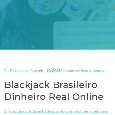
Por
Postado em
fevereiro 19, 2025
Postado em Sem categoria
Blackjack Brasileiro
Dinheiro Real Online
Em vez disso, tudo está de acordo com padrões aceitáveis.