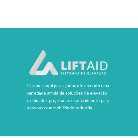
Estamos aqui para ajudar, oferecendo uma
variedade ampla de soluções de elevação
e cuidados projetadas especialmente para
pessoas com mobilidade reduzida.