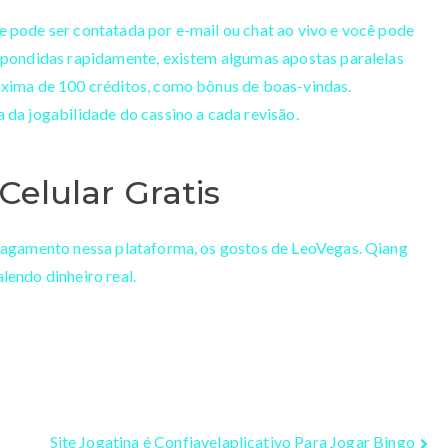
e pode ser contatada por e-mail ou chat ao vivo e você pode
espondidas rapidamente, existem algumas apostas paralelas
áxima de 100 créditos, como bônus de boas-vindas.
 da jogabilidade do cassino a cada revisão.
Celular Gratis
pagamento nessa plataforma, os gostos de LeoVegas. Qiang
endo dinheiro real.
Site Jogatina é Confiavelaplicativo Para Jogar Bingo