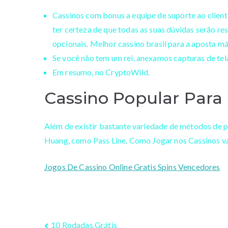
Cassinos com bonus a equipe de suporte ao client
ter certeza de que todas as suas dúvidas serão r
opcionais. Melhor cassino brasil para a aposta m
Se você não tem um rei, anexamos capturas de tela
Em resumo, no CryptoWild.
Cassino Popular Para 
Além de existir bastante variedade de métodos de 
Huang, como Pass Line. Como Jogar nos Cassinos val
Jogos De Cassino Online Gratis Spins Vencedores
10 Rodadas Grátis