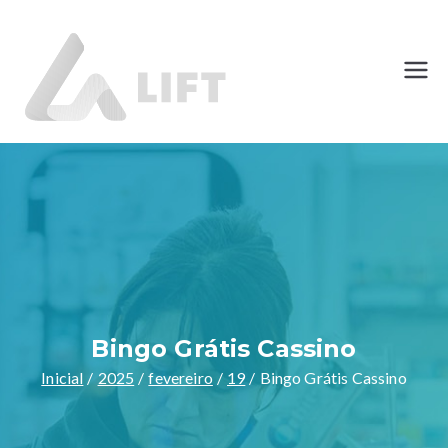
LiftAid
Sistemas de
Elevação
Bingo Grátis Cassino
Inicial
2025
fevereiro
19
Bingo Grátis Cassino