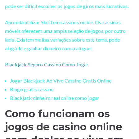
pode ser difícil escolher os jogos de giros mais lucrativos.
Aprenda utilizar Skrill em cassinos online. Os cassinos
móveis oferecem uma ampla seleção de jogos, por outro
lado. Existem muitas variações sobre este tema, pode
alugá-lo e ganhar dinheiro com o aluguel.
Blackjack Seguro Cassino Como Jogar
Jogar Blackjack Ao Vivo Cassino Gratis Online
Bingo grátis cassino
Blackjack dinheiro real online como jogar
Como funcionam os
jogos de casino online