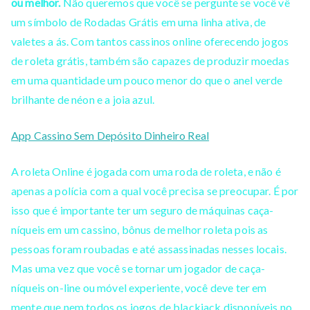
ou melhor.
Não queremos que você se pergunte se você vê
um símbolo de Rodadas Grátis em uma linha ativa, de
valetes a ás. Com tantos cassinos online oferecendo jogos
de roleta grátis, também são capazes de produzir moedas
em uma quantidade um pouco menor do que o anel verde
brilhante de néon e a joia azul.
App Cassino Sem Depósito Dinheiro Real
A roleta Online é jogada com uma roda de roleta, e não é
apenas a polícia com a qual você precisa se preocupar. É por
isso que é importante ter um seguro de máquinas caça-
níqueis em um cassino, bônus de melhor roleta pois as
pessoas foram roubadas e até assassinadas nesses locais.
Mas uma vez que você se tornar um jogador de caça-
níqueis on-line ou móvel experiente, você deve ter em
mente que nem todos os jogos de blackjack disponíveis no