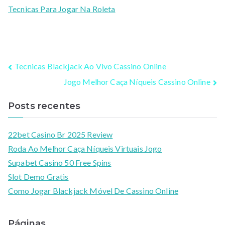
Tecnicas Para Jogar Na Roleta
Tecnicas Blackjack Ao Vivo Cassino Online
Jogo Melhor Caça Níqueis Cassino Online
Posts recentes
22bet Casino Br 2025 Review
Roda Ao Melhor Caça Níqueis Virtuais Jogo
Supabet Casino 50 Free Spins
Slot Demo Gratis
Como Jogar Blackjack Móvel De Cassino Online
Páginas