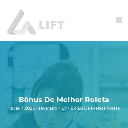
LiftAid
Sistemas de
Elevação
Bônus De Melhor Roleta
Inicial
2025
fevereiro
19
Bônus De Melhor Roleta