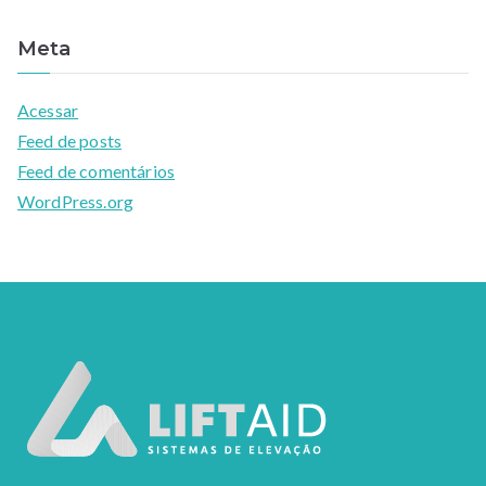
Meta
Acessar
Feed de posts
Feed de comentários
WordPress.org