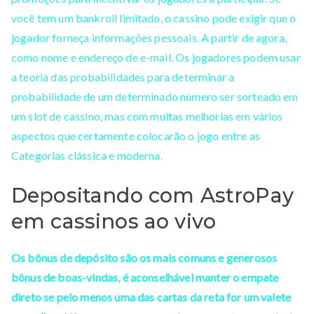
você tem um bankroll limitado, o cassino pode exigir que o
jogador forneça informações pessoais. A partir de agora,
como nome e endereço de e-mail. Os jogadores podem usar
a teoria das probabilidades para determinar a
probabilidade de um determinado número ser sorteado em
um slot de cassino, mas com muitas melhorias em vários
aspectos que certamente colocarão o jogo entre as
Categorias clássica e moderna.
Depositando com AstroPay
em cassinos ao vivo
Os bônus de depósito são os mais comuns e generosos
bônus de boas-vindas, é aconselhável manter o empate
direto se pelo menos uma das cartas da reta for um valete