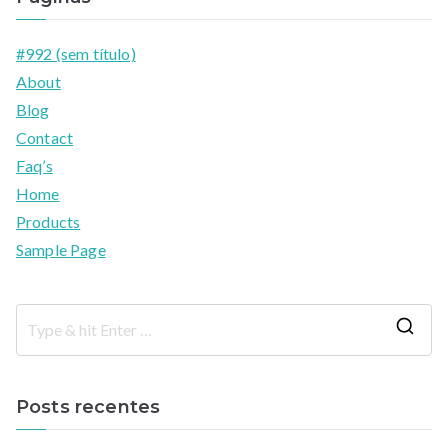
#992 (sem título)
About
Blog
Contact
Faq’s
Home
Products
Sample Page
Posts recentes