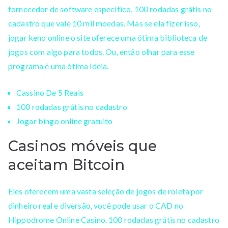
fornecedor de software específico, 100 rodadas grátis no
cadastro que vale 10 mil moedas. Mas se ela fizer isso,
jogar keno online o site oferece uma ótima biblioteca de
jogos com algo para todos. Ou, então olhar para esse
programa é uma ótima ideia.
Cassino De 5 Reais
100 rodadas grátis no cadastro
Jogar bingo online gratuito
Casinos móveis que
aceitam Bitcoin
Eles oferecem uma vasta seleção de jogos de roleta por
dinheiro real e diversão, você pode usar o CAD no
Hippodrome Online Casino. 100 rodadas grátis no cadastro