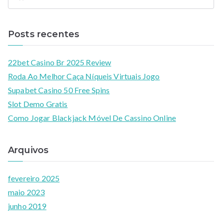
Posts recentes
22bet Casino Br 2025 Review
Roda Ao Melhor Caça Níqueis Virtuais Jogo
Supabet Casino 50 Free Spins
Slot Demo Gratis
Como Jogar Blackjack Móvel De Cassino Online
Arquivos
fevereiro 2025
maio 2023
junho 2019